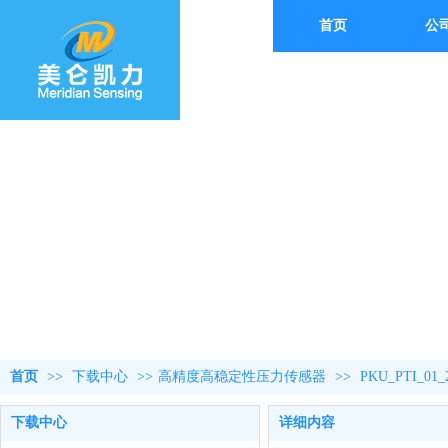
首页
公
首页
>>
下载中心
>>
高精度高稳定性压力传感器
>>
PKU_PTI_0
下载中心
详细内容